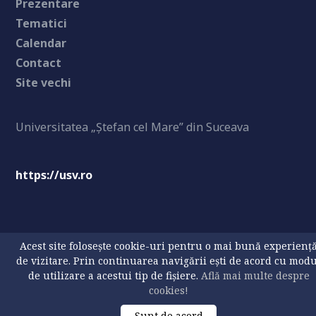
Prezentare
Tematici
Calendar
Contact
Site vechi
Universitatea „Ștefan cel Mare” din Suceava
https://usv.ro
Acest site folosește cookie-uri pentru o mai bună experienț
de vizitare. Prin continuarea navigării ești de acord cu mod
Prelucrarea datelor cu caracter personal
Politica privind
de utilizare a acestui tip de fișiere.
Află mai multe despre
fișierele tip cookie
Contact
cookies!
© 2026 USV. All Rights Reserved
Sunt de acord