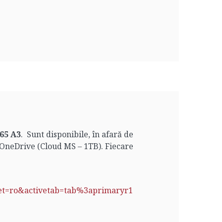
365 A3
. Sunt disponibile, în afară de
, OneDrive (Cloud MS – 1TB). Fiecare
ket=ro&activetab=tab%3aprimaryr1