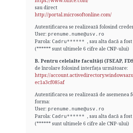
https://www.office.com/
sau direct
http://portal.microsoftonline.com/
Autentificarea se realizează folosind creden
User:
prenume.nume@usv.ro
Parola:
, sau alta dacă a fos
Cadru******
(****** sunt ultimele 6 cifre ale CNP-ului)
B. Pentru
celelalte facultăți (FSEAP, F
de înrolare folosind interfața următoare:
https://account.activedirectory.window
ec1a3cf085af
Autentificarea se realizează de asemenea fo
forma:
User:
prenume.nume@usv.ro
Parola:
, sau alta dacă a fos
Cadru******
(****** sunt ultimele 6 cifre ale CNP-ului)