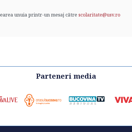
crearea unuia printr-un mesaj către
scolaritate@usv.ro
Parteneri media