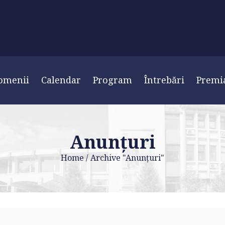
omenii
Calendar
Program
Întrebări
Premi
Anunțuri
Home
/
Archive "Anunțuri"