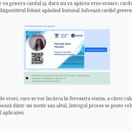
 va genera cardul și, dacă nu va apărea vreo eroare, cardul 
dispozitivul folosit apăsând butonul
Salvează cardul genera
e erori, care se vor încărca în fereastra status, a cărei cu
ochează dintr-un motiv sau altul, întregul proces se poate r
 aplicației.