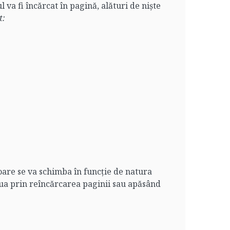
va fi încărcat în pagină, alături de niște
t:
loare se va schimba în funcție de natura
elua prin reîncărcarea paginii sau apăsând