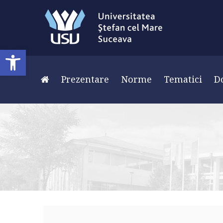
Deschide bara de unelte
Prezentare
Norme
Tematici
D