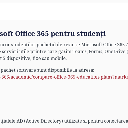
oft Office 365 pentru studenți
uror studenților pachetul de resurse Microsoft Office 365 A3
 servicii utile printre care găsim Teams, Forms, OneDrive (
t 5 dispozitive, fixe sau mobile.
 pachet software sunt disponibile la adresa:
ft-365/academic/compare-office-365-education-plans?mar
țialele AD (Active Directory) utilizate și pentru conectarea