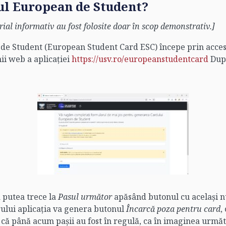
ul European de Student?
erial informativ au fost folosite doar în scop demonstrativ.]
de Student (European Student Card ESC) începe prin accesa
ii web a aplicației
https://usv.ro/europeanstudentcard
După
a putea trece la
Pasul următor
apăsând butonul cu același n
rului aplicația va genera butonul
Încarcă poza pentru
card
,
 că până acum pașii au fost în regulă, ca în imaginea urmă