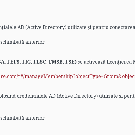
țialele AD (Active Directory) utilizate și pentru conectarea
t schimbată anterior
DSA, FEFS, FIG, FLSC, FMSB, FSE)
se activează licențierea
sazure.com/r#/manageMembership?objectType=Group&objec
losind credențialele AD (Active Directory) utilizate și pen
t schimbată anterior