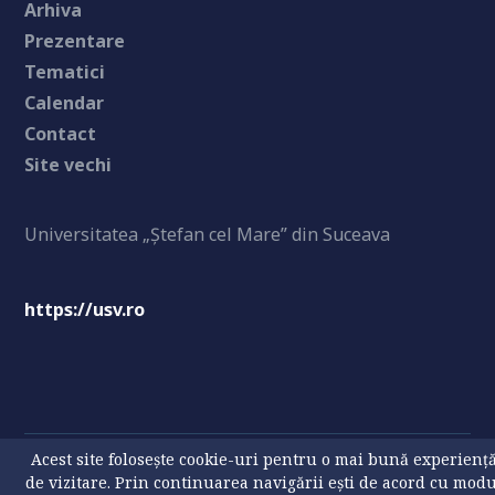
Arhiva
Prezentare
Tematici
Calendar
Contact
Site vechi
Universitatea „Ștefan cel Mare” din Suceava
https://usv.ro
Acest site folosește cookie-uri pentru o mai bună experienț
Prelucrarea datelor cu caracter personal
Politica privind
de vizitare. Prin continuarea navigării ești de acord cu mod
fișierele tip cookie
Contact