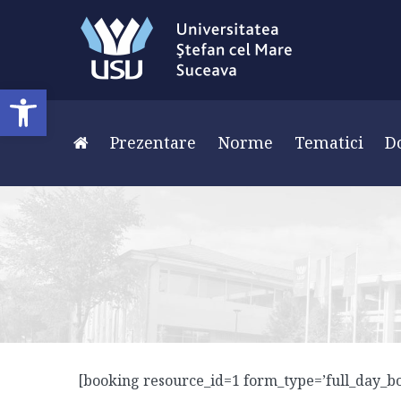
Deschide bara de unelte
Prezentare
Norme
Tematici
D
[booking resource_id=1 form_type=’full_day_b