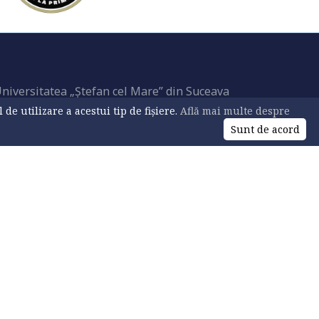
niversitatea „Ștefan cel Mare” din Suceava
e utilizare a acestui tip de fișiere.
Află mai multe despre
Sunt de acord
ttps://usv.ro
© 2026 USV. All Rights Reserved