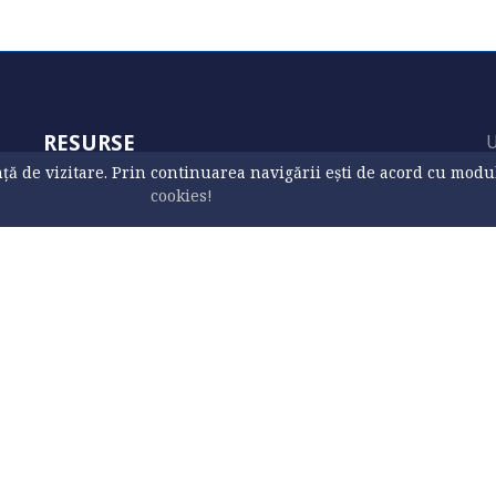
RESURSE
U
ă de vizitare. Prin continuarea navigării ești de acord cu modul d
Foto
cookies!
Arhiva
h
Prezentare
Tematici
Calendar
Contact
Site vechi
ivind fișierele tip cookie
Contact