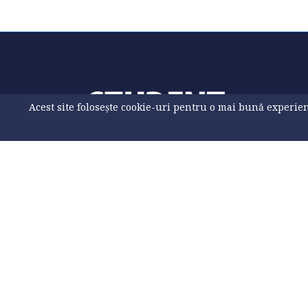
Acest site folosește cookie-uri pentru o mai bună experienț
Prelucrarea datelor cu caracter personal
Politica pr