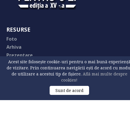
RESURSE
Foto
Arhiva
Prezentare
Acest site folosește cookie-uri pentru o mai bună experienț
Tematici
de vizitare. Prin continuarea navigării ești de acord cu mod
Calendar
de utilizare a acestui tip de fișiere.
Află mai multe despre
Contact
cookies!
Site vechi
Sunt de acord
Universitatea „Ștefan cel Mare” din Suceava
https://usv.ro